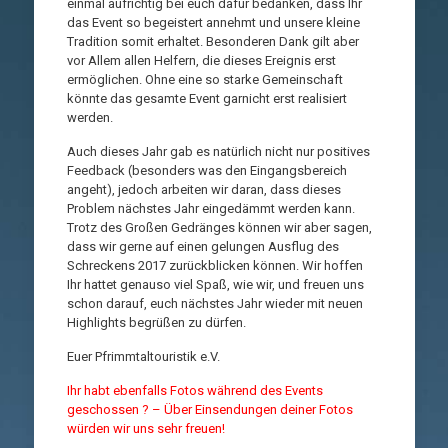
einmal aufrichtig bei euch dafür bedanken, dass Ihr
das Event so begeistert annehmt und unsere kleine
Tradition somit erhaltet. Besonderen Dank gilt aber
vor Allem allen Helfern, die dieses Ereignis erst
ermöglichen. Ohne eine so starke Gemeinschaft
könnte das gesamte Event garnicht erst realisiert
werden.
Auch dieses Jahr gab es natürlich nicht nur positives
Feedback (besonders was den Eingangsbereich
angeht), jedoch arbeiten wir daran, dass dieses
Problem nächstes Jahr eingedämmt werden kann.
Trotz des Großen Gedränges können wir aber sagen,
dass wir gerne auf einen gelungen Ausflug des
Schreckens 2017 zurückblicken können. Wir hoffen
Ihr hattet genauso viel Spaß, wie wir, und freuen uns
schon darauf, euch nächstes Jahr wieder mit neuen
Highlights begrüßen zu dürfen.
Euer Pfrimmtaltouristik e.V.
Ihr habt ebenfalls Fotos während des Events
geschossen ? – Über Einsendungen deiner Fotos
würden wir uns sehr freuen!