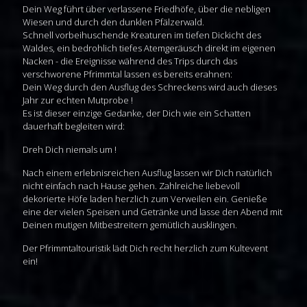
Dein Weg führt über verlassene Friedhöfe, über die nebligen
Wiesen und durch den dunklen Pfälzerwald.
Schnell vorbeihuschende Kreaturen im tiefen Dickicht des
Waldes, ein bedrohlich tiefes Atemgeräusch direkt im eigenen
Nacken - die Ereignisse während des Trips durch das
verschworene Pfrimmtal lassen es bereits erahnen:
Dein Weg durch den Ausflug des Schreckens wird auch dieses
Jahr zur echten Mutprobe !
Es ist dieser einzige Gedanke, der Dich wie ein Schatten
dauerhaft begleiten wird:
Dreh Dich niemals um !
Nach einem erlebnisreichen Ausflug lassen wir Dich natürlich
nicht einfach nach Hause gehen. Zahlreiche liebevoll
dekorierte Höfe laden herzlich zum Verweilen ein. Genieße
eine der vielen Speisen und Getränke und lasse den Abend mit
Deinen mutigen Mitbestreitern gemütlich ausklingen.
Der Pfrimmtaltouristik lädt Dich recht herzlich zum Kultevent
ein!